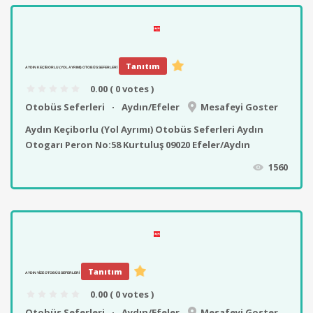
Tanıtım
AYDIN KEÇIBORLU (YOL AYRIMI) OTOBÜS SEFERLERI
0.00
( 0 votes )
Otobüs Seferleri
Aydın/Efeler
Mesafeyi Goster
Aydın Keçiborlu (Yol Ayrımı) Otobüs Seferleri Aydın
Otogarı Peron No:58 Kurtuluş 09020 Efeler/Aydın
1560
Tanıtım
AYDIN VIZE OTOBÜS SEFERLERI
0.00
( 0 votes )
Otobüs Seferleri
Aydın/Efeler
Mesafeyi Goster