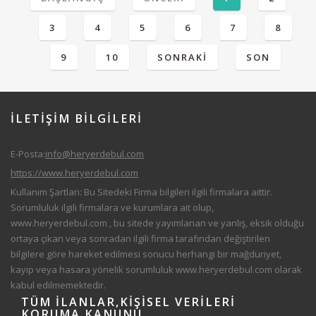
3
4
5
6
7
8
9
10
SONRAKI
SON
İLETİŞİM
BİLGILERİ
E-Posta:
info@heryerdebul.com
https://www.heryerdebul.com
Kullanım Şartları: Bu Sitedeki Firma bilgileri ilgili firmalara aittir.
Sorumluluk ilgili firmalara ve kurumlara ait olup,
www.heryerdebul.com
, bu sitede yayımlanan ve yanlış, eksik olduğu
ortaya çıkan veya sonradan ilgili firma tarafından değiştirilen
bilgilere göre hareket edilmesi sonucu herhangi bir mağduriyet,
kayıp veya hasara yönelik sorumluluk
www.heryerdebul.com
olarak
kabul edilmemektedir.
TÜM
İLANLAR,KIŞISEL VERILERI
KORUMA KANUNU