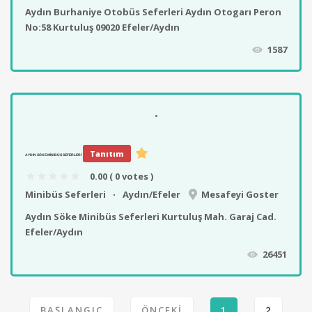
Aydın Burhaniye Otobüs Seferleri Aydın Otogarı Peron
No:58 Kurtuluş 09020 Efeler/Aydın
1587
Tanıtım
AYDIN SÖKE MINIBÜS SEFERLERI
0.00
( 0 votes )
Minibüs Seferleri
Aydın/Efeler
Mesafeyi Goster
Aydın Söke Minibüs Seferleri Kurtuluş Mah. Garaj Cad.
Efeler/Aydın
26451
BAŞLANGIÇ
ÖNCEKI
1
2