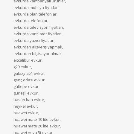
evkurda kampanyalı ürünler,
evkurda mobilya fiyatları,
evkurda olan telefonlar,
evkurda telefonlar,
evkurda televizyon fiyatları,
evkurda vantilatör fiyatları,
evkurda yazıcı fiyatları,
evkurdan alışveriş yapmak,
evkurdan bilgisayar almak,
excalibur evkur,
g29 evkur,
galaxy a51 evkur,
genç odası evkur,
gültepe evkur,
güneşli evkur,
hasan kan evkur,
heykel evkur,
huawei evkur,
huawei mate 10 lite evkur,
huawei mate 20 lite evkur,
huawei nova 5t evkur,