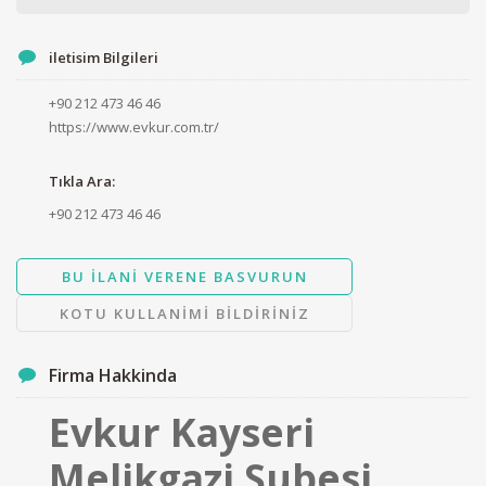
iletisim Bilgileri
+90 212 473 46 46
https://www.evkur.com.tr/
Tıkla Ara:
+90 212 473 46 46
BU ILANI VERENE BASVURUN
KOTU KULLANIMI BILDIRINIZ
Firma Hakkinda
Evkur Kayseri
Melikgazi Şubesi