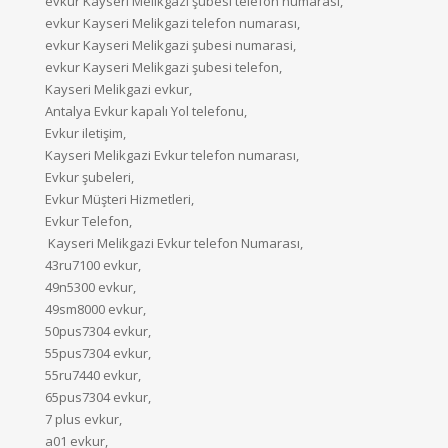
evkur Kayseri Melikgazi şubesi telefon numarası,
evkur Kayseri Melikgazi telefon numarası,
evkur Kayseri Melikgazi şubesi numarasi,
evkur Kayseri Melikgazi şubesi telefon,
Kayseri Melikgazi evkur,
Antalya Evkur kapalı Yol telefonu,
Evkur iletişim,
Kayseri Melikgazi Evkur telefon numarası,
Evkur şubeleri,
Evkur Müşteri Hizmetleri,
Evkur Telefon,
Kayseri Melikgazi Evkur telefon Numarası,
43ru7100 evkur,
49n5300 evkur,
49sm8000 evkur,
50pus7304 evkur,
55pus7304 evkur,
55ru7440 evkur,
65pus7304 evkur,
7 plus evkur,
a01 evkur,