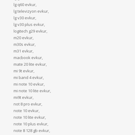
lg q60 evkur,
lg televizyon evkur,
lg v30 evkur,
lg v30 plus evkur,
logitech g29 evkur,
m20 evkur,
m30s evkur,
m31 evkur,
macbook evkur,
mate 20 lite evkur,
mi 9t evkur,
mi band 4 evkur,
mi note 10 evkur,
mi note 10 lite evkur,
mi9t evkur,
not 8 pro evkur,
note 10 evkur,
note 10 lite evkur,
note 10 plus evkur,
note 8 128 gb evkur,