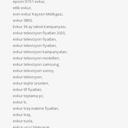
epson l3151 evkur,
etlik evkur,
evin evkur Kayseri Melikgazi,
evkur 0850,
Evkur 36 ay taksit Kampanyası,
evkur televizyon fiyatları 2020,
evkur televizyon fiyatları,
evkur televizyon fiyatlari,
evkur televizyon kampanyaları,
evkur televizyon modelleri,
evkur televizyon samsung,
evkur televizyon sunny,
evkur televizyon,
evkur teşhir ürünleri,
evkur tlf fiyatlari,
evkur toplama pc,
evkur tr,
evkur traş makine fiyatları,
evkur traş,
evkur tuzla,
evkur ucuz bilgisayar,