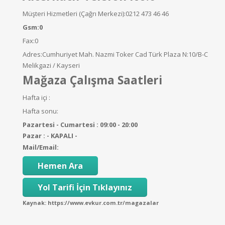
Müşteri Hizmetleri (Çağrı Merkezi):0212 473 46 46
Gsm:0
Fax:0
Adres:Cumhuriyet Mah. Nazmi Toker Cad Türk Plaza N:10/B-C
Melikgazi / Kayseri
Mağaza Çalışma Saatleri
Hafta içi :
Hafta sonu:
Pazartesi - Cumartesi : 09:00 - 20:00
Pazar : - KAPALI -
Mail/Email:
Hemen Ara
Yol Tarifi İçin Tıklayınız
Kaynak
: https://www.evkur.com.tr/magazalar