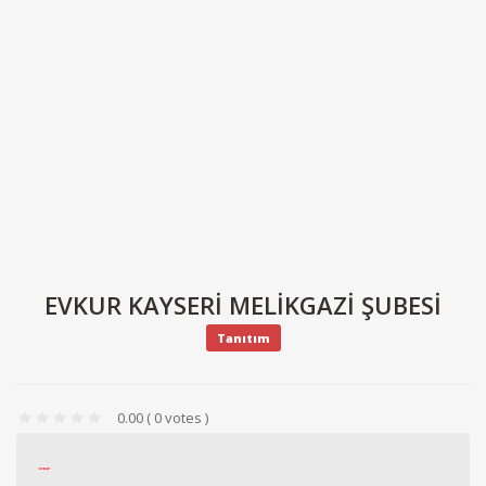
EVKUR KAYSERI MELIKGAZI ŞUBESI
Tanıtım
0.00
( 0 votes )