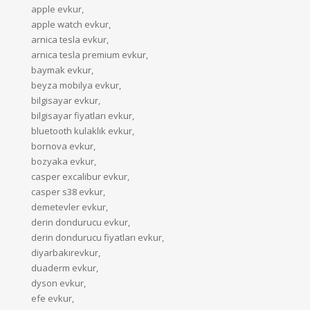
apple evkur,
apple watch evkur,
arnica tesla evkur,
arnica tesla premium evkur,
baymak evkur,
beyza mobilya evkur,
bilgisayar evkur,
bilgisayar fiyatları evkur,
bluetooth kulaklık evkur,
bornova evkur,
bozyaka evkur,
casper excalibur evkur,
casper s38 evkur,
demetevler evkur,
derin dondurucu evkur,
derin dondurucu fiyatları evkur,
diyarbakırevkur,
duaderm evkur,
dyson evkur,
efe evkur,