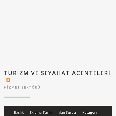
TURIZM VE SEYAHAT ACENTELERI
HIZMET SEKTÖRÜ
Baslik
Ekleme Tarihi
ilan Suresi
Katagori