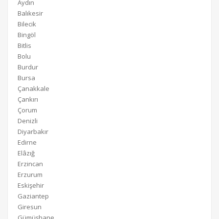
Aydın
Balıkesir
Bilecik
Bingöl
Bitlis
Bolu
Burdur
Bursa
Çanakkale
Çankırı
Çorum
Denizli
Diyarbakır
Edirne
Elâzığ
Erzincan
Erzurum
Eskişehir
Gaziantep
Giresun
Gümüşhane