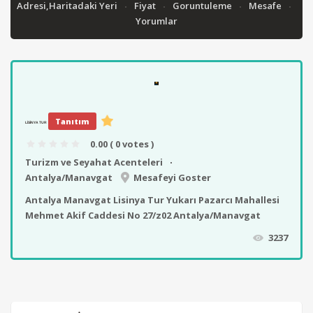
Adresi,Haritadaki Yeri
Fiyat
Goruntuleme
Mesafe
Yorumlar
Tanıtım
LISINYA TUR
0.00
( 0 votes )
Turizm ve Seyahat Acenteleri
Antalya/Manavgat
Mesafeyi Goster
Antalya Manavgat Lisinya Tur Yukarı Pazarcı Mahallesi
Mehmet Akif Caddesi No 27/z02 Antalya/Manavgat
3237