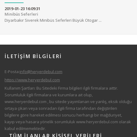
2019-01-23 16:09:31
Minibüs Seferleri
Diyarbakır Siverek Minibüs Seferleri Büyük Otogar ...
İLETİŞİM
BİLGILERİ
E-Posta:
info@heryerdebul.com
https://www.heryerdebul.com
Kullanım Şartları: Bu Sitedeki Firma bilgileri ilgili firmalara aittir.
Sorumluluk ilgili firmalara ve kurumlara ait olup,
www.heryerdebul.com
, bu sitede yayımlanan ve yanlış, eksik olduğu
ortaya çıkan veya sonradan ilgili firma tarafından değiştirilen
bilgilere göre hareket edilmesi sonucu herhangi bir mağduriyet,
kayıp veya hasara yönelik sorumluluk
www.heryerdebul.com
olarak
kabul edilmemektedir.
TÜM
İLANLAR,KIŞISEL VERILERI