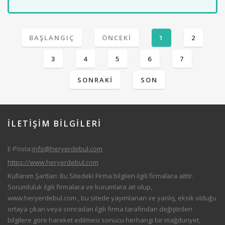
BAŞLANGIÇ
ÖNCEKI
1
2
3
4
5
6
7
SONRAKI
SON
İLETİŞİM
BİLGILERİ
E-Posta:
info@heryerdebul.com
https://www.heryerdebul.com
Kullanım Şartları: Bu Sitedeki Firma bilgileri ilgili firmalara aittir.
Sorumluluk ilgili firmalara ve kurumlara ait olup,
www.heryerdebul.com
, bu sitede yayımlanan ve yanlış, eksik olduğu
ortaya çıkan veya sonradan ilgili firma tarafından değiştirilen
bilgilere göre hareket edilmesi sonucu herhangi bir mağduriyet,