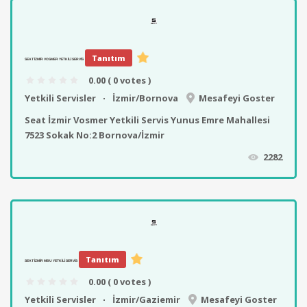
Tanıtım
SEAT İZMIR VOSMER YETKILI SERVIS
0.00
( 0 votes )
Yetkili Servisler
İzmir/Bornova
Mesafeyi Goster
Seat İzmir Vosmer Yetkili Servis Yunus Emre Mahallesi
7523 Sokak No:2 Bornova/İzmir
2282
Tanıtım
SEAT İZMIR MBU YETKILI SERVIS
0.00
( 0 votes )
Yetkili Servisler
İzmir/Gaziemir
Mesafeyi Goster