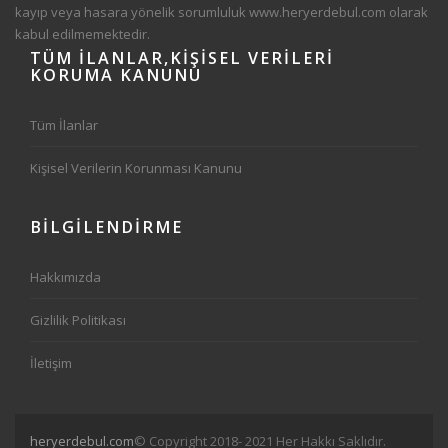
kayıp veya hasara yönelik sorumluluk
www.heryerdebul.com
olarak
kabul edilmemektedir.
TÜM
İLANLAR,KIŞISEL VERILERI
KORUMA KANUNU
Tüm İlanlar
Kişisel Verilerin Korunması Kanunu
BİLGİLENDİRME
Hakkımızda
Gizlilik Politikası
İletişim
heryerdebul.com
© Copyright 2018- 2021 Her Hakkı Saklıdır.