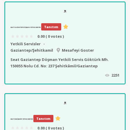
Tanıtım
SEAT GAZIANTEP DÖŞMAN YETKILI SERVIS
0.00
( 0 votes )
Yetkili Servisler
Gaziantep/Şehitkamil
Mesafeyi Goster
Seat Gaziantep Döşman Yetkili Servis Göktürk Mh.
150055 Nolu Cd. No: 237 Şehitkâmil/Gaziantep
2251
Tanıtım
SEAT ESKIŞEHIR YETKILI SERVIS
0.00
( 0 votes )