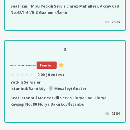
Seat İzmir Mbu Yetkili Servis Emrez Mahallesi, Akçay Cad
No:62/1-64/B-C Gaziemir/İzmir
2306
Tanıtım
SEAT İSTANBUL MEZ YETKILI SERVIS
0.00
( 0 votes )
Yetkili Servisler
İstanbul/Bakırköy
Mesafeyi Goster
Seat İstanbul Mez Yetkili Servis Florya Cad. Florya
Kavşağı No: 90 Florya Bakırköy/İstanbul
2164