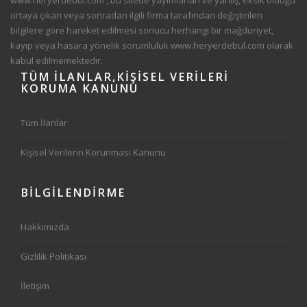
www.heryerdebul.com
, bu sitede yayımlanan ve yanlış, eksik olduğu
ortaya çıkan veya sonradan ilgili firma tarafından değiştirilen
bilgilere göre hareket edilmesi sonucu herhangi bir mağduriyet,
kayıp veya hasara yönelik sorumluluk
www.heryerdebul.com
olarak
kabul edilmemektedir.
TÜM
İLANLAR,KIŞISEL VERILERI
KORUMA KANUNU
Tüm İlanlar
Kişisel Verilerin Korunması Kanunu
BİLGİLENDİRME
Hakkımızda
Gizlilik Politikası
İletişim