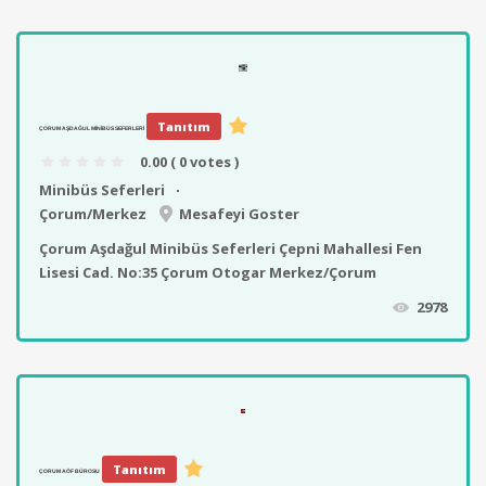
Tanıtım
ÇORUM AŞDAĞUL MINIBÜS SEFERLERI
0.00
( 0 votes )
Minibüs Seferleri
Çorum/Merkez
Mesafeyi Goster
Çorum Aşdağul Minibüs Seferleri Çepni Mahallesi Fen
Lisesi Cad. No:35 Çorum Otogar Merkez/Çorum
2978
Tanıtım
ÇORUM AÖF BÜROSU