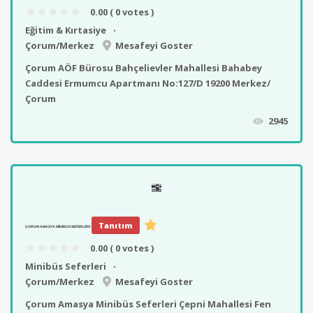
0.00
( 0 votes )
Eğitim & Kırtasiye
Çorum/Merkez
Mesafeyi Goster
Çorum AÖF Bürosu Bahçelievler Mahallesi Bahabey
Caddesi Ermumcu Apartmanı No:127/D 19200 Merkez/
Çorum
2945
Tanıtım
ÇORUM AMASYA MINIBÜS SEFERLERI
0.00
( 0 votes )
Minibüs Seferleri
Çorum/Merkez
Mesafeyi Goster
Çorum Amasya Minibüs Seferleri Çepni Mahallesi Fen