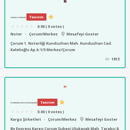
Tanıtım
ÇORUM 1. NOTERLIĞI
0.00
( 0 votes )
Noter
Çorum/Merkez
Mesafeyi Goster
Çorum 1. Noterliği Kunduzhan Mah. Kunduzhan Cad.
Kalelioğlu Ap.k:1/5 Merkez/Çorum
1813
Tanıtım
BY EXPRESS KARGO ÇORUM ŞUBESI
0.00
( 0 votes )
Kargo Şirketleri
Çorum/Merkez
Mesafeyi Goster
By Express Kargo Çorum Şubesi Ulukavak Mah. Tarakçı 8.