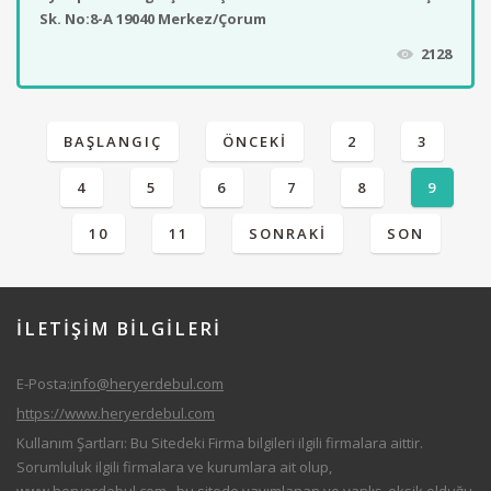
Sk. No:8-A 19040 Merkez/Çorum
2128
BAŞLANGIÇ
ÖNCEKI
2
3
4
5
6
7
8
9
10
11
SONRAKI
SON
İLETİŞİM
BİLGILERİ
E-Posta:
info@heryerdebul.com
https://www.heryerdebul.com
Kullanım Şartları: Bu Sitedeki Firma bilgileri ilgili firmalara aittir.
Sorumluluk ilgili firmalara ve kurumlara ait olup,